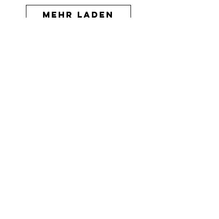
Mehr laden
Yogawear
ABOUT
THE STORY
BLOG
OHH AMBASSADOR`S
FRIENDS & FAMILY
STORE LOCATOR
HILFE
VERSAND & RÜCKGABE
GRÖSSENTABELE