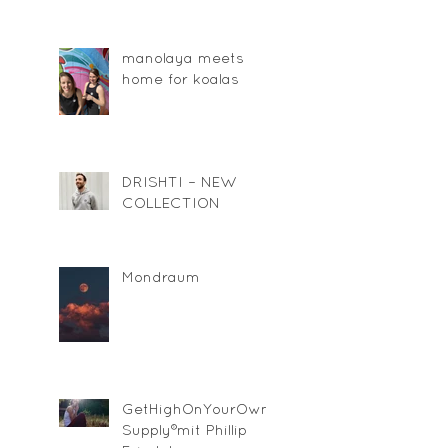
manolaya meets
home for koalas
DRISHTI – NEW
COLLECTION
Mondraum
GetHighOnYourOwn
Supply®mit Phillip