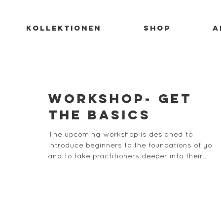
KOLLEKTIONEN
SHOP
A
WORKSHOP- Get
the basics
The upcoming workshop is desidned to
introduce beginners to the foundations of yog
and to take practitioners deeper into their
practice....