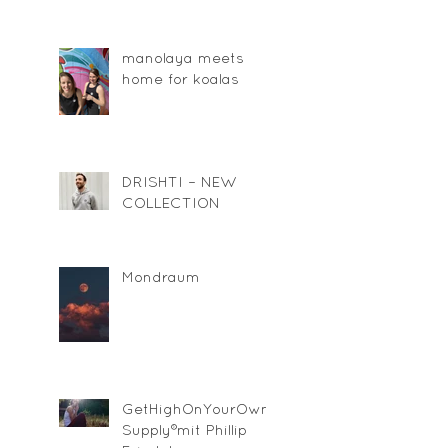
manolaya meets
home for koalas
DRISHTI – NEW
COLLECTION
Mondraum
GetHighOnYourOwn
Supply®mit Phillip