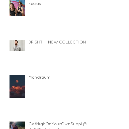
koalas
DRISHTI – NEW COLLECTION
Mondraum
GetHighOnYourOwnSupply®m