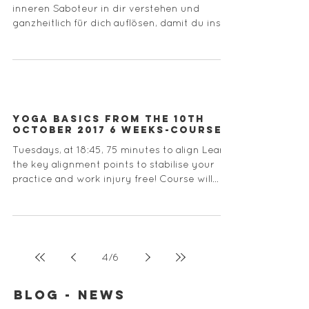
inneren Saboteur in dir verstehen und
ganzheitlich für dich auflösen, damit du ins
Tun kommst, dich...
Yoga Basics from the 10th
October 2017 6 weeks-course
Tuesdays, at 18:45, 75 minutes to align Learn
the key alignment points to stabilise your
practice and work injury free! Course will
be...
4
/
6
BLOG - NEWS