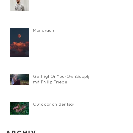
Mondraum
GetHighOnYourOwnSupply®
mit Phillip Friedel
Outdoor an der Isar
Archiv