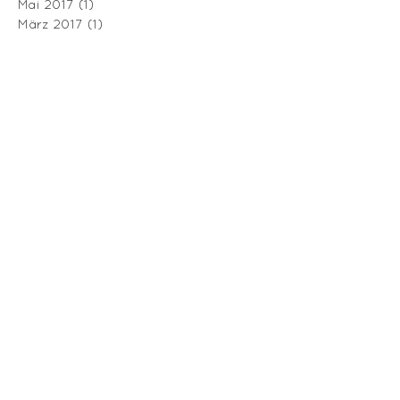
Mai 2017
(1)
1 Beitrag
März 2017
(1)
1 Beitrag
Yogawear
ABOUT
THE STORY
BLOG
OHH AMBASSADOR`S
FRIENDS & FAMILY
STORE LOCATOR
HILFE
VERSAND & RÜCKGABE
GRÖSSENTABELE
IMPRESSUM