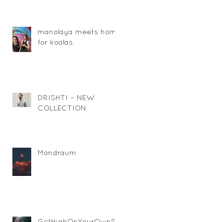
manolaya meets home
for koalas
DRISHTI – NEW
COLLECTION
Mondraum
GetHighOnYourOwnSu